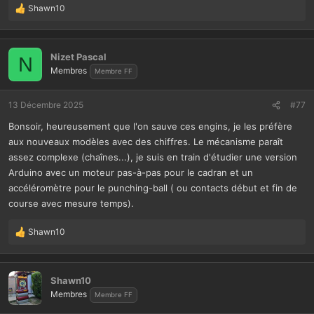
Shawn10
L
e
s
r
Nizet Pascal
N
é
Membres
Membre FF
a
c
t
13 Décembre 2025
#77
i
Bonsoir, heureusement que l'on sauve ces engins, je les préfère
o
n
aux nouveaux modèles avec des chiffres. Le mécanisme paraît
s
assez complexe (chaînes...), je suis en train d'étudier une version
:
Arduino avec un moteur pas-à-pas pour le cadran et un
accéléromètre pour le punching-ball ( ou contacts début et fin de
course avec mesure temps).
Shawn10
L
e
s
r
Shawn10
é
Membres
Membre FF
a
c