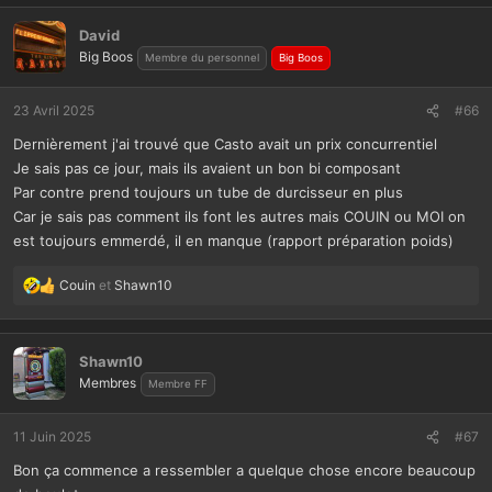
David
Big Boos
Membre du personnel
Big Boos
23 Avril 2025
#66
Dernièrement j'ai trouvé que Casto avait un prix concurrentiel
Je sais pas ce jour, mais ils avaient un bon bi composant
Par contre prend toujours un tube de durcisseur en plus
Car je sais pas comment ils font les autres mais COUIN ou MOI on
est toujours emmerdé, il en manque (rapport préparation poids)
Couin
et
Shawn10
L
e
s
r
Shawn10
é
Membres
Membre FF
a
c
t
11 Juin 2025
#67
i
Bon ça commence a ressembler a quelque chose encore beaucoup
o
n