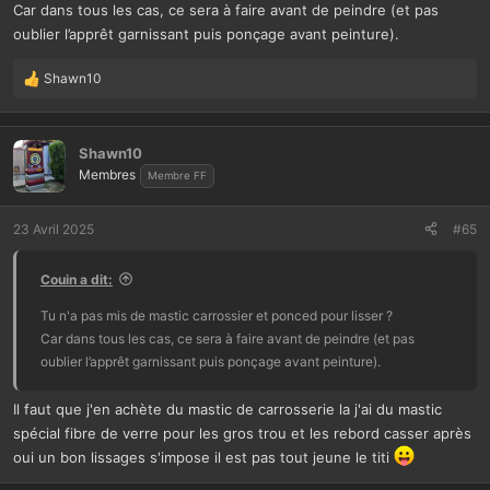
Car dans tous les cas, ce sera à faire avant de peindre (et pas
oublier l’apprêt garnissant puis ponçage avant peinture).
Shawn10
L
e
s
r
Shawn10
é
Membres
Membre FF
a
c
t
23 Avril 2025
#65
i
o
Couin a dit:
n
s
Tu n'a pas mis de mastic carrossier et ponced pour lisser ?
:
Car dans tous les cas, ce sera à faire avant de peindre (et pas
oublier l’apprêt garnissant puis ponçage avant peinture).
Il faut que j'en achète du mastic de carrosserie la j'ai du mastic
spécial fibre de verre pour les gros trou et les rebord casser après
oui un bon lissages s'impose il est pas tout jeune le titi