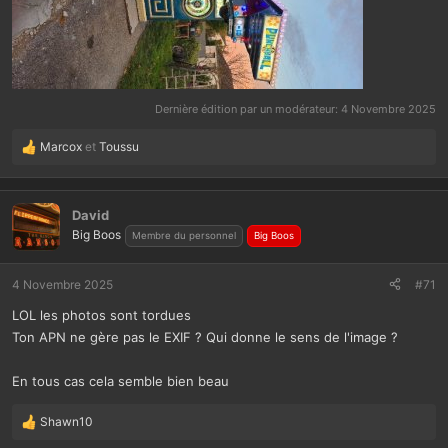
Dernière édition par un modérateur:
4 Novembre 2025
Marcox
et
Toussu
L
e
s
r
David
é
Big Boos
Membre du personnel
Big Boos
a
c
t
4 Novembre 2025
#71
i
LOL les photos sont tordues
o
n
Ton APN ne gère pas le EXIF ? Qui donne le sens de l'image ?
s
:
En tous cas cela semble bien beau
Shawn10
L
e