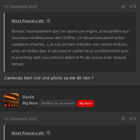
t
13 Décembre 2025
#78
i
o
Nizet Pascal a dit:
n
s
Bonsoir, heureusement que l'on sauve ces engins, je les préfère aux
:
nouveaux modèles avec des chiffres. Le mécanisme paraît assez
complexe (chaînes...), je suis en train d'étudier une version Arduino
avec un moteur pas-à-pas pour le cadran et un accéléromètre pour
le punching-ball ( ou contacts début et fin de course avec mesure
temps).
J'aimerais bien voir une photo sa me dit rien ?
David
Big Boos
Membre du personnel
Big Boos
14 Décembre 2025
#79
Nizet Pascal a dit: