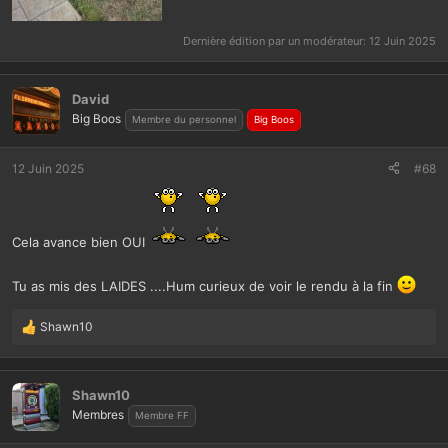
Dernière édition par un modérateur:
12 Juin 2025
David
Big Boos
Membre du personnel
Big Boos
12 Juin 2025
#68
Cela avance bien OUI
Tu as mis des LAIDES ....Hum curieux de voir le rendu à la fin
Shawn10
L
e
s
r
Shawn10
é
Membres
Membre FF
a
c