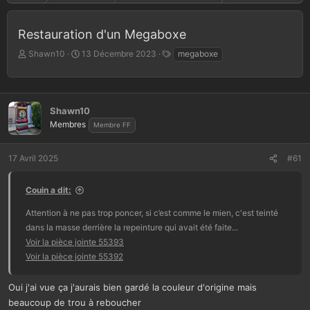
Restauration d'un Megaboxe
A
D
T
Shawn10
13 Décembre 2023
megaboxe
u
a
a
t
t
g
e
e
s
u
d
Shawn10
r
e
Membres
Membre FF
d
d
e
é
l
b
17 Avril 2025
#61
a
u
d
t
i
Couin a dit:
s
Attention à ne pas trop poncer, si c’est comme le mien, c'est teinté
c
u
dans la masse derrière la repeinture qui avait été faite...
s
Voir la pièce jointe 55393
s
Voir la pièce jointe 55392
i
o
Oui j'ai vue ça j'aurais bien gardé la couleur d'origine mais
n
beaucoup de trou à reboucher