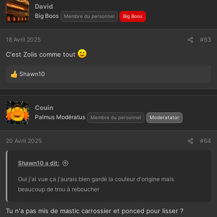
David
Big Boos
Membre du personnel
Big Boos
18 Avril 2025
#63
C'est Zolis comme tout
Shawn10
L
e
s
r
Couin
é
Palmus Modératus
Membre du personnel
Moderatator
a
c
t
20 Avril 2025
#64
i
o
Shawn10 a dit:
n
s
Oui j'ai vue ça j'aurais bien gardé la couleur d'origine mais
:
beaucoup de trou à reboucher
Tu n'a pas mis de mastic carrossier et ponced pour lisser ?