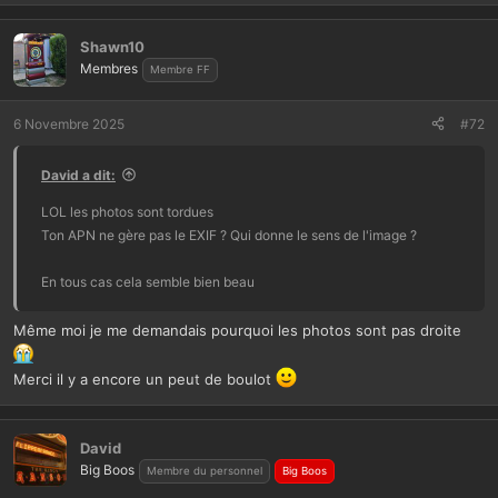
s
r
Shawn10
é
Membres
Membre FF
a
c
t
6 Novembre 2025
#72
i
o
David a dit:
n
s
LOL les photos sont tordues
:
Ton APN ne gère pas le EXIF ? Qui donne le sens de l'image ?
En tous cas cela semble bien beau
Même moi je me demandais pourquoi les photos sont pas droite
Merci il y a encore un peut de boulot
David
Big Boos
Membre du personnel
Big Boos