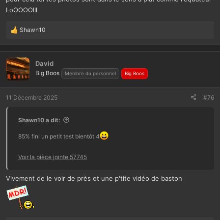
LoOOOOlll
Shawn10
L
e
s
r
David
é
Big Boos
Membre du personnel
Big Boos
a
c
t
11 Décembre 2025
#76
i
o
Shawn10 a dit:
n
s
85% fini un petit test bientôt 4
:
Voir la pièce jointe 57745
Vivement de le voir de près et une p'tite vidéo de baston