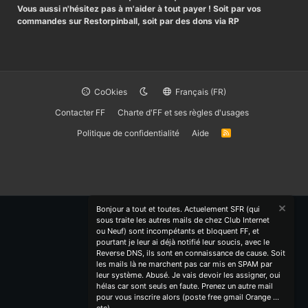
Vous aussi n'hésitez pas à m'aider à tout payer ! Soit par vos
commandes sur Restorpinball, soit par des dons via RP
CoOkies
Français (FR)
Contacter FF
Charte d'FF et ses règles d'usages
Politique de confidentialité
Aide
R
S
S
Bonjour a tout et toutes. Actuelement SFR (qui
sous traite les autres mails de chez Club Internet
ou Neuf) sont incompétants et bloquent FF, et
pourtant je leur ai déjà notifié leur soucis, avec le
Reverse DNS, ils sont en connaissance de cause. Soit
les mails là ne marchent pas car mis en SPAM par
leur système. Abusé. Je vais devoir les assigner, oui
hélas car sont seuls en faute. Prenez un autre mail
pour vous inscrire alors (poste free gmail Orange ...