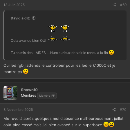
t
13 Juin 2025
#69
i
o
David a dit:
n
s
:
Cela avance bien OUI
Tu as mis des LAIDES ....Hum curieux de voir le rendu à la fin
Oui led rgb j'attends le controleur pour les led le k1000C et je
montre ça
Shawn10
Membres
Membre FF
3 Novembre 2025
#70
Me revoilà après quelques moi d'absence malheureusement juillet
août pied cassé mais j'ai bien avancé sur le superboxe