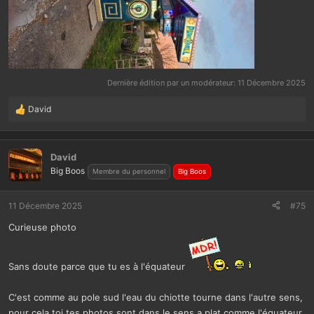
Dernière édition par un modérateur:
11 Décembre 2025
David
L
e
s
r
David
é
Big Boos
Membre du personnel
Big Boos
a
c
t
11 Décembre 2025
#75
i
Curieuse photo
o
n
s
:
Sans doute parce que tu es à l'équateur
C'est comme au pole sud l'eau du chiotte tourne dans l'autre sens,
pour cela toi tes photos sont dans le sens a plat comme l'équateur