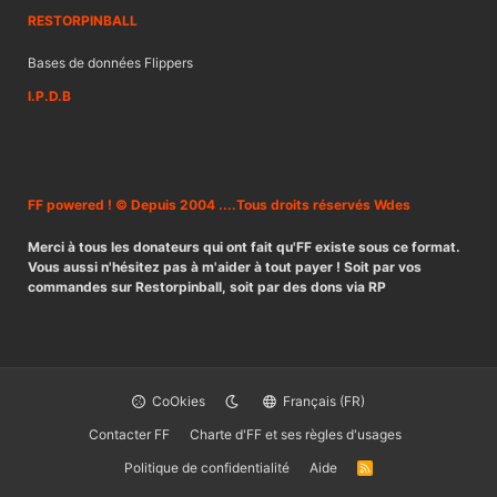
RESTORPINBALL
Bases de données Flippers
I.P.D.B
FF powered ! © Depuis 2004 ....Tous droits réservés Wdes
Merci à tous les donateurs qui ont fait qu'FF existe sous ce format.
Vous aussi n'hésitez pas à m'aider à tout payer ! Soit par vos
commandes sur Restorpinball, soit par des dons via RP
CoOkies
Français (FR)
Contacter FF
Charte d'FF et ses règles d'usages
Politique de confidentialité
Aide
R
S
S