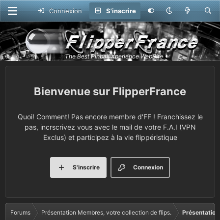
Connexion
S'inscrire
FlipperFrance
Quoi! Comment! Pas encore membre d'FF ! Franchissez le
pas, incrscrivez vous avec le mail de votre F.A.I (VPN
Exclus) et participez à la vie flippéristique
S'inscrire
Connexion
Forums
Présentation Membres, votre collection de flips.
Présentation