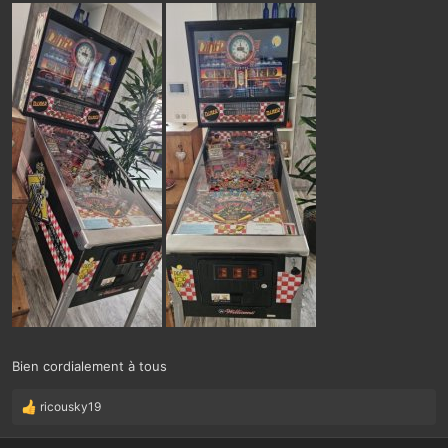
Bien cordialement à tous
ricousky19
L
e