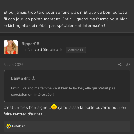
Tu as la pendule dessus qui marche ou c'est juste un papier ?
Et oui jamais trop tard pour se faire plaisir. Et que du bonheur...au
fil des jour les points montent. Enfin ...quand ma femme veut bien
le lâcher, elle qui n'était pas spécialement intéressée !
flipper95
IL m'arrive d'être aimable.
Membre FF
5 Juin 2026
#8
Dany a dit:
Enfin ...quand ma femme veut bien le lâcher, elle qui n'était pas
spécialement intéressée !
C'est un très bon signe ..
.ça te laisse la porte ouverte pour en
faire rentrer d'autres...
Esteban
L
e