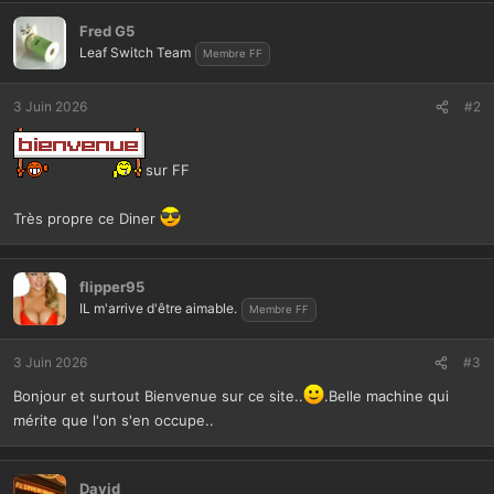
s
r
Fred G5
é
Leaf Switch Team
Membre FF
a
c
t
3 Juin 2026
#2
i
o
n
sur FF
s
:
Très propre ce Diner
flipper95
IL m'arrive d'être aimable.
Membre FF
3 Juin 2026
#3
Bonjour et surtout Bienvenue sur ce site..
.Belle machine qui
mérite que l'on s'en occupe..
David