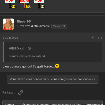
flipper95
IL m'arrive d'être aimable.
Membre FF
6 Juin 2026
#11
MESSO a dit:
D'autres flipper bien entendu ...
J'en connais qui ont l'esprit tordu...
Vous devez vous connecter ou vous enregistrer pour répondre ici.
Lien
Partager:
Forums
Présentation Membres, votre collection de flips.
Présentation