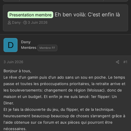
Eh ben voilà: C'est enfin là
Presentation membre
A
D
Dany
3 Juin 2026
u
a
t
t
e
e
Dany
D
u
d
Membres
Membre FF
r
e
d
d
e
é
3 Juin 2026
#1
l
b
a
u
Bonjour à tous,
d
t
Le rêve d'un gamin puis d'un ado sans un sou en poche. Le temps
i
passe et toutes les préoccupations prioritaires, la retraite arrive et
s
les bouleversements: changement de région (Moissac). donc de
c
u
maison et un budget. Et enfin je me suis lancé: 1er flipper: Un
s
Diner.
s
Et je fais la découverte du jeu, du flipper, et de la technique.
i
heureusement beaucoup beaucoup de choses s’arrangent grâce à
o
l'aide obtenue sur ce forum et aux pièces qui pourront être
n
nécessaires.