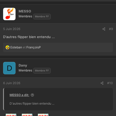
s
r
MESSO
é
Membres
Membre FF
a
c
t
5 Juin 2026
#9
i
D'autres flipper bien entendu ...
o
n
s
Esteban
et
FrançoisP
L
:
e
s
r
Dany
D
é
Membres
Membre FF
a
c
t
6 Juin 2026
#10
i
o
MESSO a dit:
n
s
D'autres flipper bien entendu ...
: