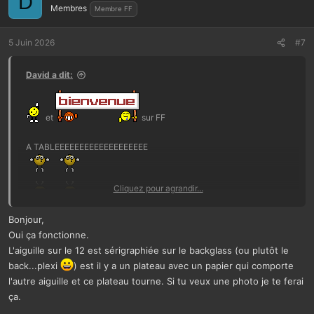
D
Membres
Membre FF
5 Juin 2026
#7
David a dit:
et
sur FF
A TABLEEEEEEEEEEEEEEEEEEE
Cliquez pour agrandir...
Bonjour,
OUai l'aide tu l'auras ici
Oui ça fonctionne.
L'aiguille sur le 12 est sérigraphiée sur le backglass (ou plutôt le
Et le matos sur mon site pro -->
www.Restorpinball.com
et cela
back...plexi
) est il y a un plateau avec un papier qui comporte
roulera
l'autre aiguille et ce plateau tourne. Si tu veux une photo je te ferai
Merci pour les photos
ça.