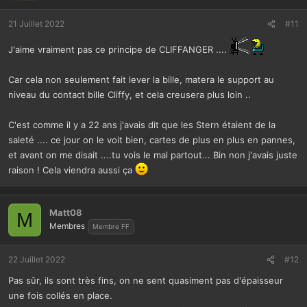
21 Juillet 2022
#11
J'aime vraiment pas ce principe de CLIFFANGER ....
Car cela non seulement fait lever la bille, matera le support au
niveau du contact bille Cliffy, et cela creusera plus loin ..
C'est comme il y a 22 ans j'avais dit que les Stern étaient de la
saleté .... ce jour on le voit bien, cartes de plus en plus en pannes,
et avant on me disait ....tu vois le mal partout... Bin non j'avais juste
raison ! Cela viendra aussi ça
Matt08
M
Membres
Membre FF
22 Juillet 2022
#12
Pas sûr, ils sont très fins, on ne sent quasiment pas d'épaisseur
une fois collés en place.