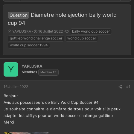
Diametre hole ejection bally world
Question
cup 94
A
D
T
YAPLUSKA
16 Juillet 2022
bally world cup soccer
u
a
a
gottlieb world challenge soccer
world cup soccer
t
t
g
world cup soccer 1994
e
e
s
u
d
r
e
d
d
YAPLUSKA
Y
e
é
Membres
Membre FF
l
b
a
u
d
t
16 Juillet 2022
#1
i
s
Bonjour
c
Avis aux possesseurs de Bally Wold Cup Soccer 94
u
Je souhaite connaitre le diamètre de trous pour voir si je peux
s
adapter les cliffys pour un world soccer challenge gottlieb
s
Merci
i
o
n