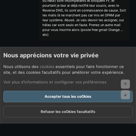
ou Neuf) sont incompétants et bloquent FF, et
pourtant je leur ai déjà notifié leur soucis, avec le
Reverse DNS, ils sont en connaissance de cause. Soit
les mails là ne marchent pas car mis en SPAM par
leur système. Abusé. Je vais devoir les assigner, oui
hélas car sont seuls en faute. Prenez un autre mail
pour vous inscrire alors (poste free gmail Orange ...
etc)
Nous apprécions votre vie privée
Nous utilisons des
cookies
essentiels pour faire fonctionner ce
site, et des cookies facultatifs pour améliorer votre expérience.
Voir plus d'informations et configurer vos préférences
Haut
Bas
Accepter tous les coOkies
Refuser les coOkies facultatifs
Forums
Quoi De Neuf ?
Connexion
S'inscrire
Rechercher