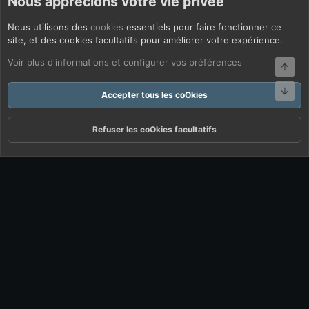
Nous apprécions votre vie privée
Nous utilisons des
cookies
essentiels pour faire fonctionner ce
site, et des cookies facultatifs pour améliorer votre expérience.
Voir plus d'informations et configurer vos préférences
Haut
Bas
Accepter tous les coOkies
Refuser les coOkies facultatifs
Forums
Quoi De Neuf ?
Connexion
S'inscrire
Rechercher