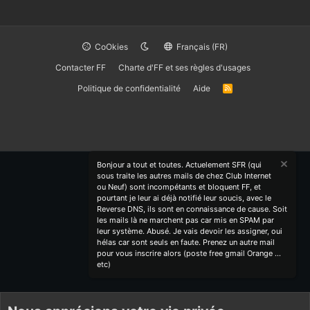
CoOkies
Français (FR)
Contacter FF
Charte d'FF et ses règles d'usages
Politique de confidentialité
Aide
R
S
S
Bonjour a tout et toutes. Actuelement SFR (qui
sous traite les autres mails de chez Club Internet
ou Neuf) sont incompétants et bloquent FF, et
pourtant je leur ai déjà notifié leur soucis, avec le
Reverse DNS, ils sont en connaissance de cause. Soit
les mails là ne marchent pas car mis en SPAM par
leur système. Abusé. Je vais devoir les assigner, oui
hélas car sont seuls en faute. Prenez un autre mail
pour vous inscrire alors (poste free gmail Orange ...
etc)