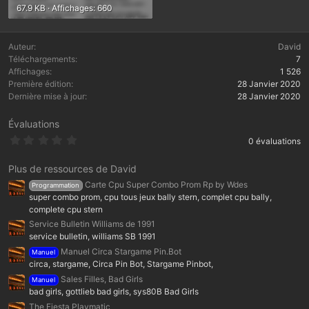
67.9 KB · Affichages: 660
Auteur
David
Téléchargements
7
Affichages
1 526
Première édition
28 Janvier 2020
Dernière mise à jour
28 Janvier 2020
Évaluations
0
0 évaluations
.
0
0
Plus de ressources de David
é
Carte Cpu Super Combo Prom Rp by Wdes
Programmation
t
o
super combo prom, cpu tous jeux bally stern, complet cpu bally,
i
complete cpu stern
l
Service Bulletin Williams de 1991
e
(
service bulletin, williams SB 1991
s
Manuel Circa Stargame Pin.Bot
Manuel
)
circa, stargame, Circa Pin Bot, Stargame Pinbot,
Sales Filles, Bad Girls
Manuel
bad girls, gottlieb bad girls, sys80B Bad Girls
The Fiesta Playmatic