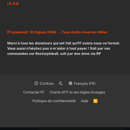
I.P.D.B
FF powered ! © Depuis 2004 ....Tous droits réservés Wdes
Merci à tous les donateurs qui ont fait qu'FF existe sous ce format.
Vous aussi n'hésitez pas à m'aider à tout payer ! Soit par vos
commandes sur Restorpinball, soit par des dons via RP
CoOkies
Français (FR)
Contacter FF
Charte d'FF et ses règles d'usages
Politique de confidentialité
Aide
R
S
S