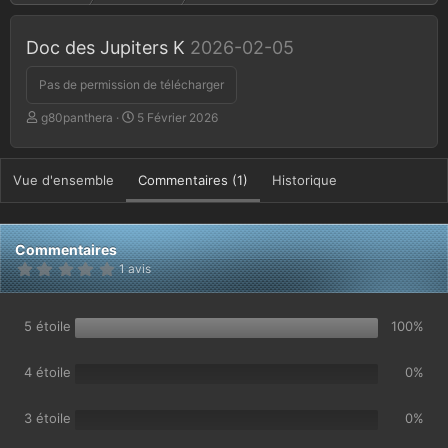
Doc des Jupiters K
2026-02-05
Pas de permission de télécharger
A
D
g80panthera
5 Février 2026
u
a
t
t
e
e
Vue d'ensemble
Commentaires (1)
Historique
u
d
r
e
c
r
Commentaires
é
5
1 avis
a
.
0
t
0
i
é
5 étoile
100%
o
t
o
n
i
4 étoile
0%
l
e
(
3 étoile
0%
s
)