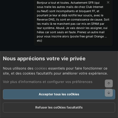
Bonjour a tout et toutes. Actuelement SFR (qui
sous traite les autres mails de chez Club Internet
ou Neuf) sont incompétants et bloquent FF, et
pourtant je leur ai déjà notifié leur soucis, avec le
Reverse DNS, ils sont en connaissance de cause. Soit
les mails là ne marchent pas car mis en SPAM par
leur système. Abusé. Je vais devoir les assigner, oui
hélas car sont seuls en faute. Prenez un autre mail
pour vous inscrire alors (poste free gmail Orange ...
etc)
Nous apprécions votre vie privée
Nous utilisons des
cookies
essentiels pour faire fonctionner ce
site, et des cookies facultatifs pour améliorer votre expérience.
Voir plus d'informations et configurer vos préférences
Haut
Bas
Accepter tous les coOkies
Refuser les coOkies facultatifs
Forums
Quoi De Neuf ?
Connexion
S'inscrire
Rechercher