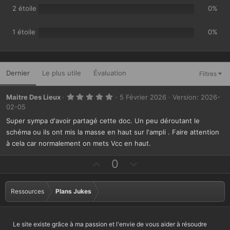
2 étoile
0%
1 étoile
0%
Dernier
Le plus utile
Évaluation
Filtres
5
Maitre Des Lieux
5 Février 2026
Version: 2026-
.
02-05
0
0
Super sympa d'avoir partagé cette doc. Un peu déroutant le
é
t
schéma ou ils ont mis la masse en haut sur l'ampli . Faire attention
o
i
à cela car normalement on mets Vcc en haut.
l
e
V
V
0
(
s
o
o
)
t
t
Ressources
Plans Jukes
e
e
f
r
a
c
Le site existe grâce à ma passion et l'envie de vous aider à résoudre