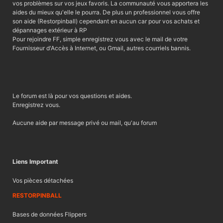
v
o
vos problèmes sur vos jeux favoris. La communauté vous apportera les
o
n
aides du mieux qu'elle le pourra. De plus un professionnel vous offre
r
t
son aide (Restorpinball) cependant en aucun car pour vos achats et
dépannages extérieur à RP
a
r
Pour rejoindre FF, simple enregistrez vous avec le mail de votre
b
e
Fournisseur d'Accès à Internet, ou Gmail, autres courriels bannis.
l
e
Le forum est là pour vos questions et aides.
Enregistrez vous.
Aucune aide par message privé ou mail, qu'au forum
Liens Important
Vos pièces détachées
RESTORPINBALL
Bases de données Flippers