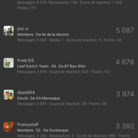
Messages
6 576
Ressources
126
Score de réaction
1 206
Points
113
jmi-x
5 087
Membres
·
De
Ile de la réunion
Messages
5 087
Media
1
Score de réaction
5
Points
38
Fred G5
4 678
Leaf Switch Team
·
49
·
De
67 Bas-Rhin
Messages
4 678
Score de réaction
505
Points
113
david04
3 974
David
·
De
04 Manosque
Messages
3 974
Score de réaction
38
Points
48
FrançoisP
3 392
Membres
·
53
·
De
Dunkerque
Messages
3 392
Ressources
3
Score de réaction
880
Points