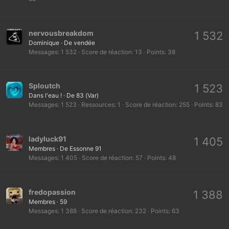
nervousbreakdom
1 532
Dominique
·
De
vendée
Messages
1 532
Score de réaction
13
Points
38
Sploutch
1 523
Dans l'eau !
·
De
83 (Var)
Messages
1 523
Ressources
1
Score de réaction
255
Points
83
ladyluck91
1 405
Membres
·
De
Essonne 91
Messages
1 405
Score de réaction
57
Points
48
fredopassion
1 388
Membres
·
59
Messages
1 388
Score de réaction
232
Points
63