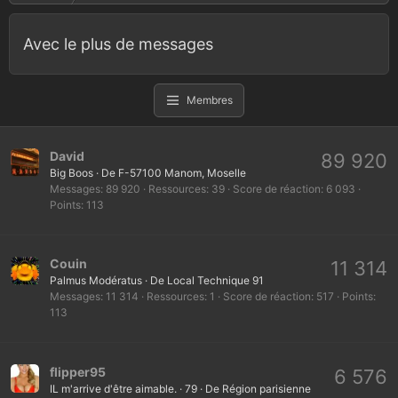
Avec le plus de messages
Membres
David
89 920
Big Boos
·
De
F-57100 Manom, Moselle
Messages
89 920
Ressources
39
Score de réaction
6 093
Points
113
Couin
11 314
Palmus Modératus
·
De
Local Technique 91
Messages
11 314
Ressources
1
Score de réaction
517
Points
113
flipper95
6 576
IL m'arrive d'être aimable.
·
79
·
De
Région parisienne