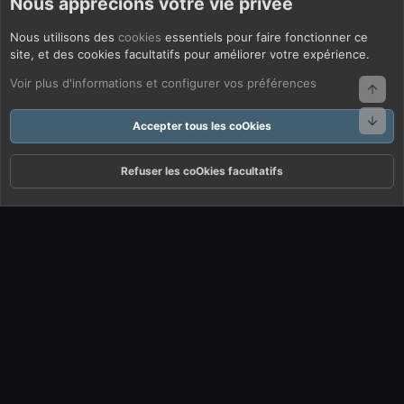
Nous apprécions votre vie privée
Nous utilisons des
cookies
essentiels pour faire fonctionner ce
site, et des cookies facultatifs pour améliorer votre expérience.
Voir plus d'informations et configurer vos préférences
Haut
Bas
Accepter tous les coOkies
Refuser les coOkies facultatifs
Forums
Quoi De Neuf ?
Connexion
S'inscrire
Rechercher