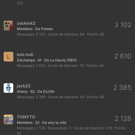
113
zackmk2
3 102
Membres
·
De
Fismes
Messages
3 102
Score de réaction
84
Points
48
lolo indi
2 610
L
Déchamps
·
61
·
De
Le Havre,76610
Messages
2 610
Score de réaction
79
Points
48
jack22
2 385
thierry
·
62
·
De
DIJON
Messages
2 385
Score de réaction
45
Points
48
TONYTO
2 128
Membres
·
52
·
De
orry la ville
Messages
2 128
Ressources
3
Score de réaction
416
Points
83