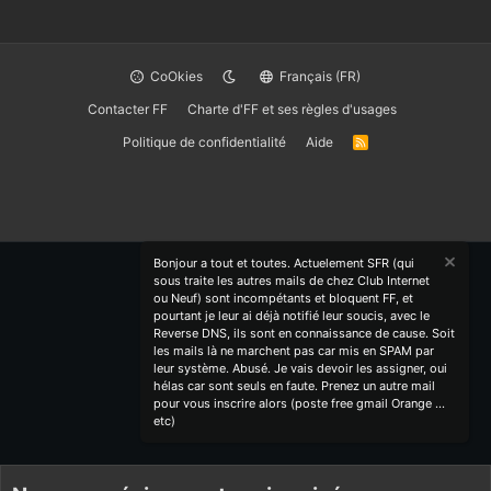
CoOkies
Français (FR)
Contacter FF
Charte d'FF et ses règles d'usages
Politique de confidentialité
Aide
R
S
S
Bonjour a tout et toutes. Actuelement SFR (qui
sous traite les autres mails de chez Club Internet
ou Neuf) sont incompétants et bloquent FF, et
pourtant je leur ai déjà notifié leur soucis, avec le
Reverse DNS, ils sont en connaissance de cause. Soit
les mails là ne marchent pas car mis en SPAM par
leur système. Abusé. Je vais devoir les assigner, oui
hélas car sont seuls en faute. Prenez un autre mail
pour vous inscrire alors (poste free gmail Orange ...
etc)