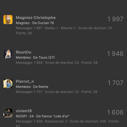
Magniez Christophe
1 997
Magniez
·
De
Duclair 76
Messages
1 997
Media
1
Albums
1
Score de réaction
10
Points
38
RisotOo
1 946
Membres
·
De
Tours (37)
Messages
1 946
Score de réaction
23
Points
38
Pierrot_n
1 707
Membres
·
De
Reims
Messages
1 707
Score de réaction
22
Points
38
vivien18
1 606
NOOPI
·
34
·
De
france "cote d'or"
Messages
1 606
Ressources
2
Score de réaction
336
Points
83