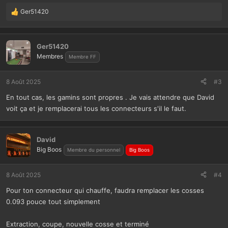
Ger51420
L
e
s
r
Ger51420
é
Membres
Membre FF
a
c
t
8 Août 2025
#3
i
En tout cas, les gamins sont propres . Je vais attendre que David
o
n
voit ça et je remplacerai tous les connecteurs s'il le faut.
s
:
David
Big Boos
Membre du personnel
Big Boos
8 Août 2025
#4
Pour ton connecteur qui chauffe, faudra remplacer les cosses
0.093 pouce tout simplement
Extraction, coupe, nouvelle cosse et terminé