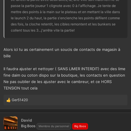
:
passe la partie joueur 1 clignote avec 0 à l'affichage. Je tente de
mettre des points à la main sur le plateau et en mettant la ville dans
le launch 2 du haut, la partie s'enclenche les points défilent comme
des fois, la cloche retentit, les cibles remontent et les bunkers se
collent tous les 3...j'arrête vite la partie!
Alors ici tu as certainement un soucis de contacts de magasin à
bille
Il faudra ajuster et nettoyer ( SANS LIMER INTERDIT) avec des lime
fine daim ou coton dispo sur la boutique, les contacts en question
Ne pas oublier de les ajuster avec le cambreur, et ce HORS
TENSION tout cela
Ger51420
L
e
s
r
David
é
Big Boos
Membre du personnel
Big Boos
a