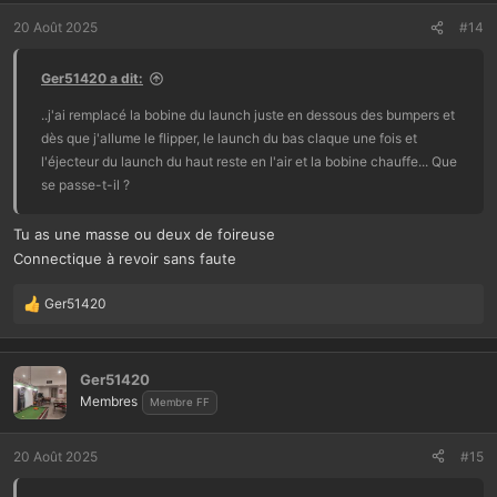
c
t
20 Août 2025
#14
i
o
Ger51420 a dit:
n
s
..j'ai remplacé la bobine du launch juste en dessous des bumpers et
:
dès que j'allume le flipper, le launch du bas claque une fois et
l'éjecteur du launch du haut reste en l'air et la bobine chauffe... Que
se passe-t-il ?
Tu as une masse ou deux de foireuse
Connectique à revoir sans faute
Ger51420
L
e
s
r
Ger51420
é
Membres
Membre FF
a
c
t
20 Août 2025
#15
i
o