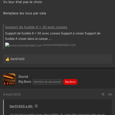
Vu leur état pas le choix
Remplace les tous par cela
Support de fusible 6 x 30 avec cosses
Support de fusible 6 x 30 avec cosses Support a visser Support de
fusible A visser dans la caisse ....
www.restorpinball.com
Ger51420
L
e
s
r
David
é
Big Boos
Membre du personnel
Big Boos
a
c
t
8 Août 2025
#6
i
o
Ger51420 a dit:
n
s
Je lancel la partie avec deux billes, là, une ville sort mais rien ne se