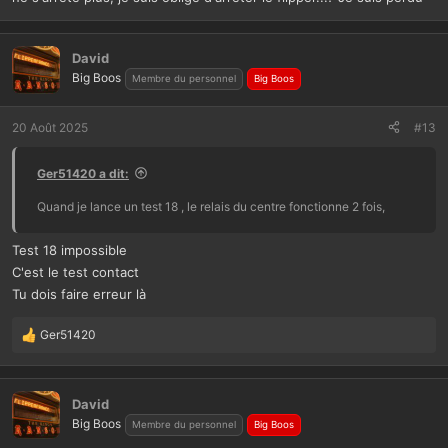
David
Big Boos
Membre du personnel
Big Boos
20 Août 2025
#13
Ger51420 a dit:
Quand je lance un test 18 , le relais du centre fonctionne 2 fois,
Test 18 impossible
C'est le test contact
Tu dois faire erreur là
Ger51420
L
e
s
r
David
é
Big Boos
Membre du personnel
Big Boos
a