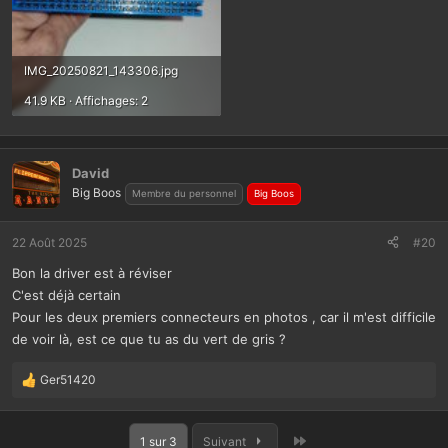
IMG_20250821_143306.jpg
41.9 KB · Affichages: 2
David
Big Boos
Membre du personnel
Big Boos
22 Août 2025
#20
Bon la driver est à réviser
C'est déjà certain
Pour les deux premiers connecteurs en photos , car il m'est difficile
de voir là, est ce que tu as du vert de gris ?
Ger51420
L
e
s
Dernier
r
1 sur 3
Suivant