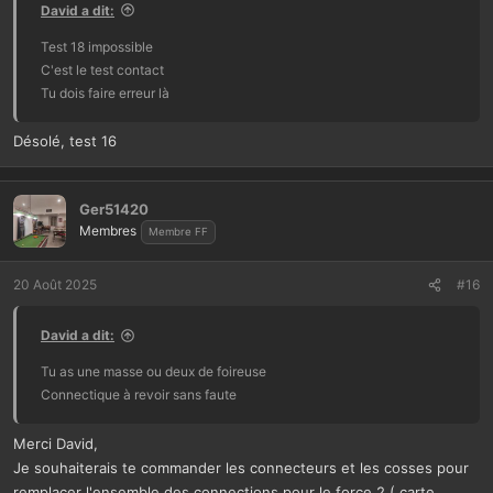
David a dit:
n
s
Test 18 impossible
:
C'est le test contact
Tu dois faire erreur là
Désolé, test 16
Ger51420
Membres
Membre FF
20 Août 2025
#16
David a dit:
Tu as une masse ou deux de foireuse
Connectique à revoir sans faute
Merci David,
Je souhaiterais te commander les connecteurs et les cosses pour
remplacer l'ensemble des connections pour le force 2 ( carte