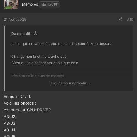
Pour les connecteurs là c'est déjà du remplacé par du Jamma, idem
Membres
Membre FF
faudrait que je vois l'état des pinces dedans
21 Août 2025
#19
David a dit:
La plaque en laiton là avec tous les fils soudés vert dessus
Change rien là et n'y touche pas
C'est du balaise indestructible que cela
très bon collecteurs de masses
Cliquez pour agrandir...
Faudrait que tu me démonte la driver
Que je vois son état
Bonjour David.
Voici les photos :
Belles photos de près
connecteur CPU-DRIVER
A3-J2
Pour les connecteurs là c'est déjà du remplacé par du Jamma, idem
A3-J3
faudrait que je vois l'état des pinces dedans
A3-J4
A3-J5