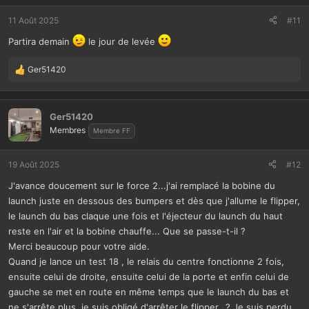
11 Août 2025
#11
Partira demain
le jour de levée
Ger51420
L
e
s
r
Ger51420
é
Membres
Membre FF
a
c
t
19 Août 2025
#12
i
J'avance doucement sur le force 2...j'ai remplacé la bobine du
o
n
launch juste en dessous des bumpers et dès que j'allume le flipper,
s
le launch du bas claque une fois et l'éjecteur du launch du haut
:
reste en l'air et la bobine chauffe... Que se passe-t-il ?
Merci beaucoup pour votre aide.
Quand je lance un test 18 , le relais du centre fonctionne 2 fois,
ensuite celui de droite, ensuite celui de la porte et enfin celui de
gauche se met en route en même temps que le launch du bas et
ne s'arrête plus, je suis obligé d'arrêter le flipper...? Je suis perdu