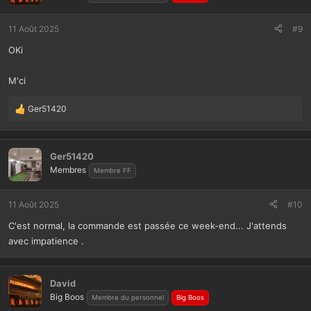
11 Août 2025
#9
OKi
M'ci
Ger51420
L
e
s
r
Ger51420
é
Membres
Membre FF
a
c
t
11 Août 2025
#10
i
C'est normal, la commande est passée ce week-end... J'attends
o
n
avec impatience .
s
:
David
Big Boos
Membre du personnel
Big Boos