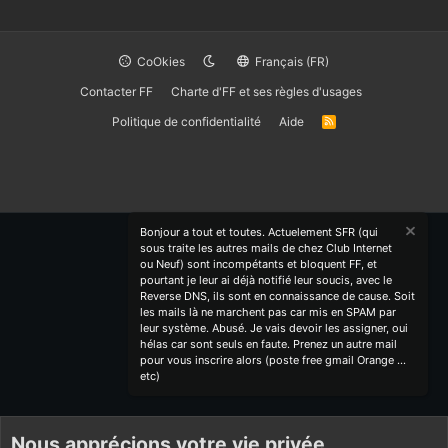
CoOkies
Français (FR)
Contacter FF
Charte d'FF et ses règles d'usages
Politique de confidentialité
Aide
R
S
S
Bonjour a tout et toutes. Actuelement SFR (qui
sous traite les autres mails de chez Club Internet
ou Neuf) sont incompétants et bloquent FF, et
pourtant je leur ai déjà notifié leur soucis, avec le
Reverse DNS, ils sont en connaissance de cause. Soit
les mails là ne marchent pas car mis en SPAM par
leur système. Abusé. Je vais devoir les assigner, oui
hélas car sont seuls en faute. Prenez un autre mail
pour vous inscrire alors (poste free gmail Orange ...
etc)
Nous apprécions votre vie privée