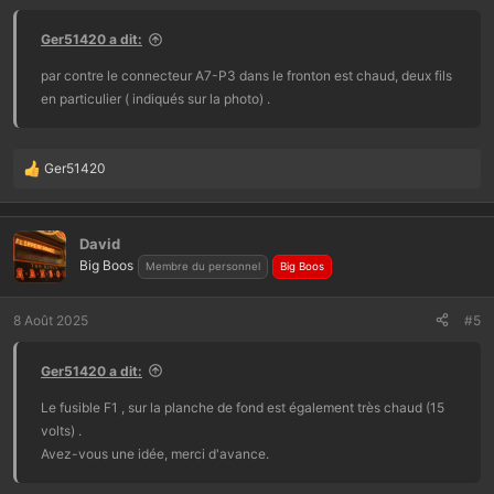
Ger51420 a dit:
par contre le connecteur A7-P3 dans le fronton est chaud, deux fils
en particulier ( indiqués sur la photo) .
Ger51420
L
e
s
r
David
é
Big Boos
Membre du personnel
Big Boos
a
c
t
8 Août 2025
#5
i
o
Ger51420 a dit:
n
s
Le fusible F1 , sur la planche de fond est également très chaud (15
:
volts) .
Avez-vous une idée, merci d'avance.