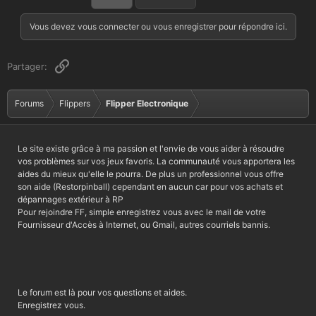
é
a
Vous devez vous connecter ou vous enregistrer pour répondre ici.
c
t
i
Lien
Partager:
o
n
s
Forums
Flippers
Flipper Electronique
:
Le site existe grâce à ma passion et l'envie de vous aider à résoudre
vos problèmes sur vos jeux favoris. La communauté vous apportera les
aides du mieux qu'elle le pourra. De plus un professionnel vous offre
son aide (Restorpinball) cependant en aucun car pour vos achats et
dépannages extérieur à RP
Pour rejoindre FF, simple enregistrez vous avec le mail de votre
Fournisseur d'Accès à Internet, ou Gmail, autres courriels bannis.
Le forum est là pour vos questions et aides.
Enregistrez vous.