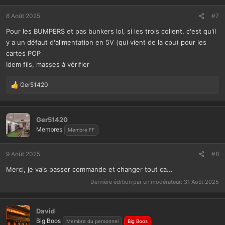
c
t
8 Août 2025
#7
i
Pour les BUMPERS et pas bunkers lol, si les trois collent, c'est qu'il
o
n
y a un défaut d'alimentation en 5V (qui vient de la cpu) pour les
s
cartes POP
:
Idem fils, masses à vérifier
Ger51420
L
e
s
r
Ger51420
é
Membres
Membre FF
a
c
t
9 Août 2025
#8
i
Merci, je vais passer commande et changer tout ça...
o
n
Dernière édition par un modérateur:
31 Août 2025
s
:
David
Big Boos
Membre du personnel
Big Boos