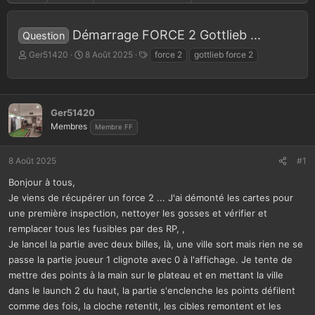
Démarrage FORCE 2 Gottlieb ...
Question
A
D
T
Ger51420
8 Août 2025
force 2
gottlieb force 2
u
a
a
t
t
g
e
e
s
u
d
Ger51420
r
e
Membres
Membre FF
d
d
e
é
l
b
8 Août 2025
#1
a
u
d
t
Bonjour à tous,
i
Je viens de récupérer un force 2 ... J'ai démonté les cartes pour
s
une première inspection, nettoyer les gosses et vérifier et
c
remplacer tous les fusibles par des RP, ,
u
s
Je lancel la partie avec deux billes, là, une ville sort mais rien ne se
s
passe la partie joueur 1 clignote avec 0 à l'affichage. Je tente de
i
mettre des points à la main sur le plateau et en mettant la ville
o
dans le launch 2 du haut, la partie s'enclenche les points défilent
n
comme des fois, la cloche retentit, les cibles remontent et les