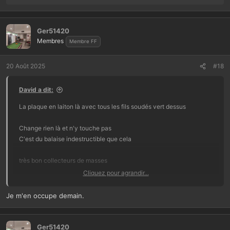
e
s
r
Ger51420
é
Membres
Membre FF
a
c
t
20 Août 2025
#18
i
o
David a dit:
n
s
La plaque en laiton là avec tous les fils soudés vert dessus
:
Change rien là et n'y touche pas
C'est du balaise indestructible que cela
très bon collecteurs de masses
Cliquez pour agrandir...
Faudrait que tu me démonte la driver
Que je vois son état
Je m'en occupe demain.
Belles photos de près
Ger51420