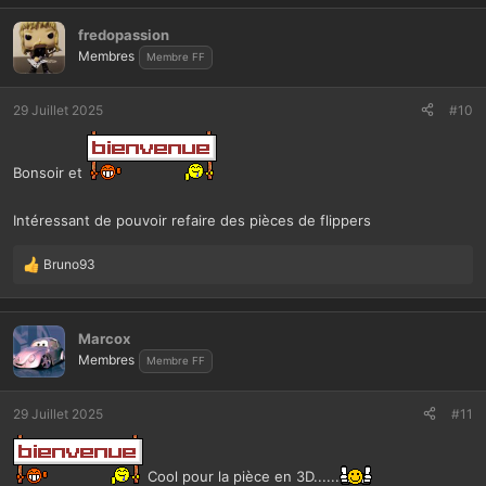
s
r
fredopassion
é
Membres
Membre FF
a
c
t
29 Juillet 2025
#10
i
o
n
Bonsoir et
s
:
Intéressant de pouvoir refaire des pièces de flippers
Bruno93
L
e
s
r
Marcox
é
Membres
Membre FF
a
c
t
29 Juillet 2025
#11
i
o
n
Cool pour la pièce en 3D......