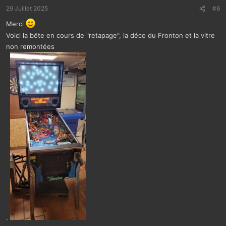
t
29 Juillet 2025
#6
i
Merci
o
n
Voici la bête en cours de "retapage", la déco du Fronton et la vitre
s
non remontées
:
.