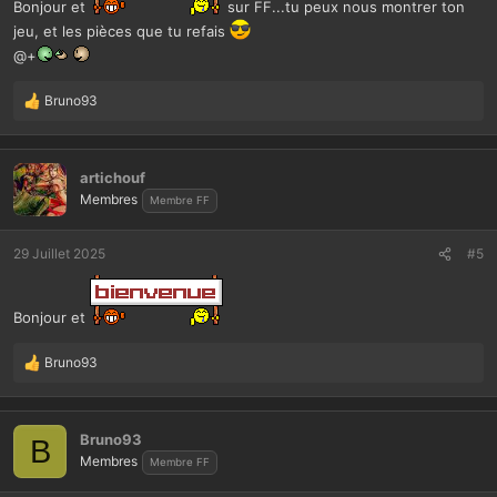
Bonjour et
sur FF...tu peux nous montrer ton
jeu, et les pièces que tu refais
@+
Bruno93
L
e
s
r
artichouf
é
Membres
Membre FF
a
c
t
29 Juillet 2025
#5
i
o
n
Bonjour et
s
:
Bruno93
L
e
s
r
Bruno93
B
é
Membres
Membre FF
a
c