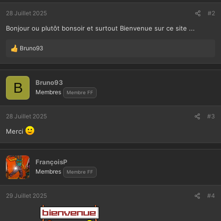
28 Juillet 2025
#2
Bonjour ou plutôt bonsoir et surtout Bienvenue sur ce site ...
Bruno93
L
e
s
r
Bruno93
B
é
Membres
Membre FF
a
c
t
28 Juillet 2025
#3
i
Merci
o
n
s
:
FrançoisP
Membres
Membre FF
29 Juillet 2025
#4