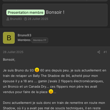
Bonsoir !
Presentation membre
A
D
Bruno93
28 Juillet 2025
u
a
t
t
e
e
Bruno93
B
u
d
Membres
Membre FF
r
e
d
d
e
é
28 Juillet 2025
#1
l
b
a
u
Bonsoir,
d
t
i
Je suis Bruno du 93
60 ans depuis peu. je suis actuellement en
s
train de retaper un Bally The Shadow de 94, acheté pour mon
c
u
épouse il y a 18 ans ... gamin j'avais 2 flippers électromécaniques,
s
un Bronco et un Canada Dry... ces flippers mon père les avait
s
vendus pour faire de la place
...
i
o
n
Donc actuellement je suis donc en train de remettre en route mon
Shadow, où il y a avait pas mal de soucis techniques, il en reste