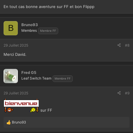
En tout cas bonne aventure sur FF et bon Flippp
Bruno93
B
Membres
Membre FF
29 Juillet 2025
#8
Merci David.
Fred G5
Leaf Switch Team
Membre FF
29 Juillet 2025
#9
sur FF
Bruno93
L
e