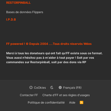
RESTORPINBALL
Bases de données Flippers
I.P.D.B
FF powered ! © Depuis 2004 ....Tous droits réservés Wdes
Merci à tous les donateurs qui ont fait qu'FF existe sous ce format.
Vous aussi n'hésitez pas à m'aider à tout payer ! Soit par vos
commandes sur Restorpinball, soit par des dons via RP
CoOkies
Français (FR)
Contacter FF
Charte d'FF et ses règles d'usages
Politique de confidentialité
Aide
R
S
S