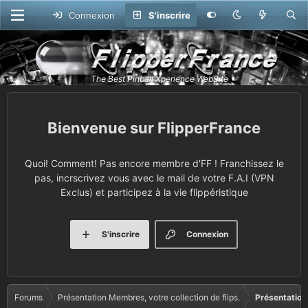
Connexion
S'inscrire
FlipperFrance
Quoi! Comment! Pas encore membre d'FF ! Franchissez le
pas, incrscrivez vous avec le mail de votre F.A.I (VPN
Exclus) et participez à la vie flippéristique
S'inscrire
Connexion
Forums
Présentation Membres, votre collection de flips.
Présentation