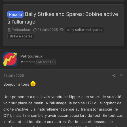
Bally Strikes and Spares: Bobine active
Resolu
à l'allumage
A
D
T
Petitcurieux
21 Juin 2025
bally strike and spares
u
a
a
strike n spares
t
t
g
e
e
s
u
d
r
e
Petitcurieux
d
d
Membres
Membre FF
e
é
l
b
a
u
21 Juin 2025
#1
d
t
Bonjour à tous
i
s
c
Une personne à qui j'avais vendu ce flipper a un souci. Je suis allé
u
voir sur place ce matin. A l'allumage, la bobine (12) du slingshot de
s
droite s'active. J'ai naturellement pensé au transistor associé (le
s
Q11), mais il ne semble y avoir aucun souci lors du test. En tout cas
i
o
le résultat est identique aux autres. Sur le plan ci-dessous, je
n