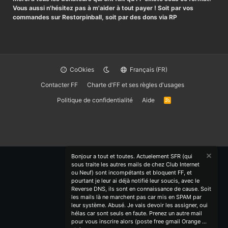
Vous aussi n'hésitez pas à m'aider à tout payer ! Soit par vos
commandes sur Restorpinball, soit par des dons via RP
CoOkies
Français (FR)
Contacter FF
Charte d'FF et ses règles d'usages
Politique de confidentialité
Aide
R
S
S
Bonjour a tout et toutes. Actuelement SFR (qui
sous traite les autres mails de chez Club Internet
ou Neuf) sont incompétants et bloquent FF, et
pourtant je leur ai déjà notifié leur soucis, avec le
Reverse DNS, ils sont en connaissance de cause. Soit
les mails là ne marchent pas car mis en SPAM par
leur système. Abusé. Je vais devoir les assigner, oui
hélas car sont seuls en faute. Prenez un autre mail
pour vous inscrire alors (poste free gmail Orange ...