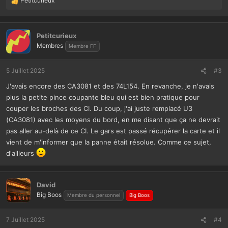
Petitcurieux
L
e
s
r
Petitcurieux
é
Membres
Membre FF
a
c
t
5 Juillet 2025
#3
i
J'avais encore des CA3081 et des 74L154. En revanche, je n'avais
o
n
plus la petite pince coupante bleu qui est bien pratique pour
s
couper les broches des CI. Du coup, j'ai juste remplacé U3
:
(CA3081) avec les moyens du bord, en me disant que ça ne devrait
pas aller au-delà de ce CI. Le gars est passé récupérer la carte et il
vient de m'informer que la panne était résolue. Comme ce sujet,
d'ailleurs
David
Big Boos
Membre du personnel
Big Boos
7 Juillet 2025
#4