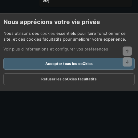
etc)
Nous apprécions votre vie privée
Nous utilisons des
cookies
essentiels pour faire fonctionner ce
site, et des cookies facultatifs pour améliorer votre expérience.
Voir plus d'informations et configurer vos préférences
Haut
Bas
Accepter tous les coOkies
Refuser les coOkies facultatifs
Forums
Quoi De Neuf ?
Connexion
S'inscrire
Rechercher